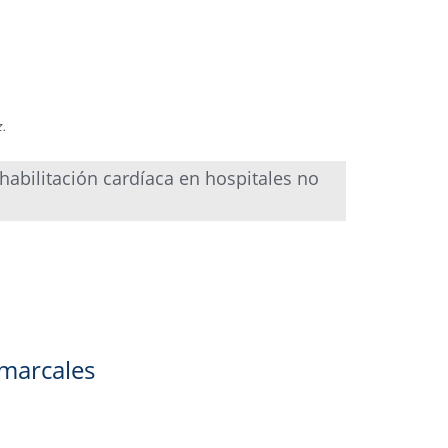
z.
abilitación cardíaca en hospitales no
omarcales