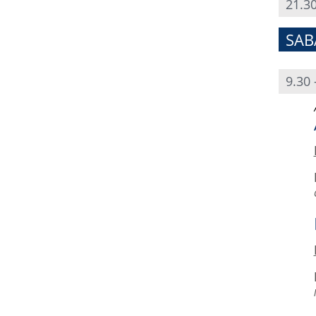
21.30
SAB
9.30 